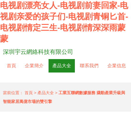
电视剧漂亮女人-电视剧前妻回家-电
视剧亲爱的孩子们-电视剧青铜匕首-
电视剧情定三生-电视剧情深深雨蒙
蒙
深圳宇云網絡科技有限公司
首頁
企業簡介
產品大全
聯系我們
企業信息
當前位置：
首頁
>
產品大全
>
工業互聯網數據服務 撬動產業升級與
智能家居萬億市場的雙引擎