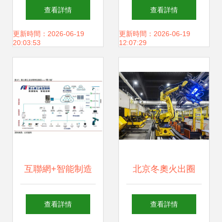
景下中國工業互聯
工業互聯網的鑿井
查看詳情
查看詳情
網與工業智能研究
人與賦能器
更新時間：2026-06-19
更新時間：2026-06-19
20:03:53
12:07:29
報告 數據服務的核
心驅動力
互聯網+智能制造
北京冬奧火出圈
工業互聯網數據服
的“中國智能床”從
查看詳情
查看詳情