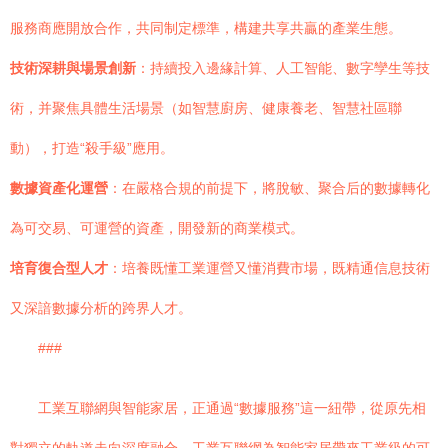
服務商應開放合作，共同制定標準，構建共享共贏的產業生態。
技術深耕與場景創新
：持續投入邊緣計算、人工智能、數字孿生等技
術，并聚焦具體生活場景（如智慧廚房、健康養老、智慧社區聯
動），打造“殺手級”應用。
數據資產化運營
：在嚴格合規的前提下，將脫敏、聚合后的數據轉化
為可交易、可運營的資產，開發新的商業模式。
培育復合型人才
：培養既懂工業運營又懂消費市場，既精通信息技術
又深諳數據分析的跨界人才。
###
工業互聯網與智能家居，正通過“數據服務”這一紐帶，從原先相