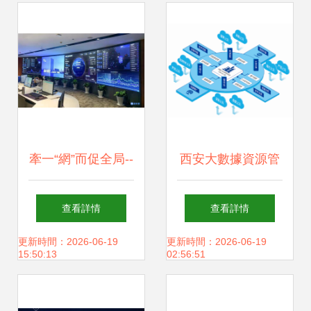
塑行業未來
牽一“網”而促全局--
西安大數據資源管
我市工業互聯網發
理局領導考察中服
查看詳情
查看詳情
展綜述
云 共繪工業互聯網
更新時間：2026-06-19
更新時間：2026-06-19
15:50:13
02:56:51
數據服務新藍圖