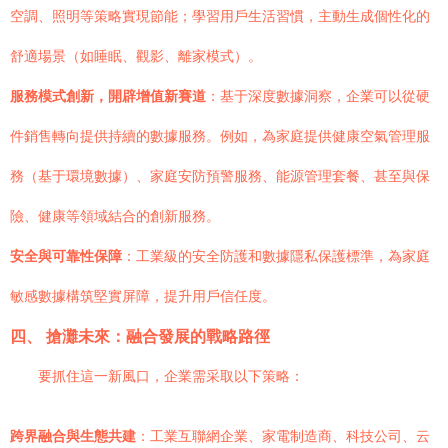
空調、照明等策略實現節能；學習用戶生活習慣，主動生成個性化的
舒適場景（如睡眠、觀影、離家模式）。
服務模式創新，開辟增值新賽道
：基于深度數據洞察，企業可以從硬
件銷售轉向提供持續的數據服務。例如，為家庭提供健康空氣管理服
務（基于環境數據）、家庭安防預警服務、能源管理套餐、甚至與保
險、健康等領域結合的創新服務。
安全與可靠性保障
：工業級的安全防護和數據隱私保護標準，為家庭
敏感數據構筑堅實屏障，提升用戶信任度。
四、 搶灘未來：融合發展的戰略路徑
要抓住這一新風口，企業需采取以下策略：
跨界融合與生態共建
：工業互聯網企業、家電制造商、科技公司、云